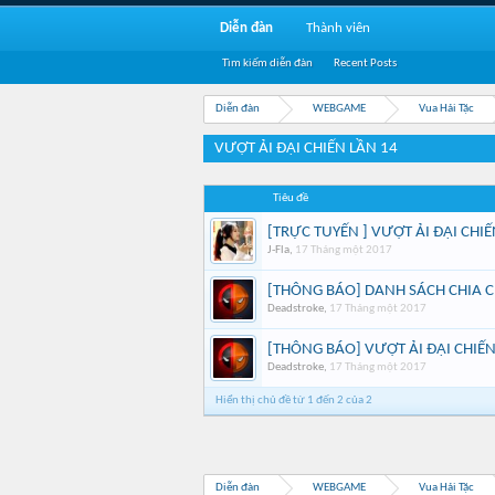
Diễn đàn
Thành viên
Tìm kiếm diễn đàn
Recent Posts
Diễn đàn
WEBGAME
Vua Hải Tặc
VƯỢT ẢI ĐẠI CHIẾN LẦN 14
Tiêu đề
[TRỰC TUYẾN ] VƯỢT ẢI ĐẠI CHIẾ
J-Fla
,
17 Tháng một 2017
[THÔNG BÁO] DANH SÁCH CHIA C
Deadstroke
,
17 Tháng một 2017
[THÔNG BÁO] VƯỢT ẢI ĐẠI CHIẾN
Deadstroke
,
17 Tháng một 2017
Hiển thị chủ đề từ 1 đến 2 của 2
Diễn đàn
WEBGAME
Vua Hải Tặc