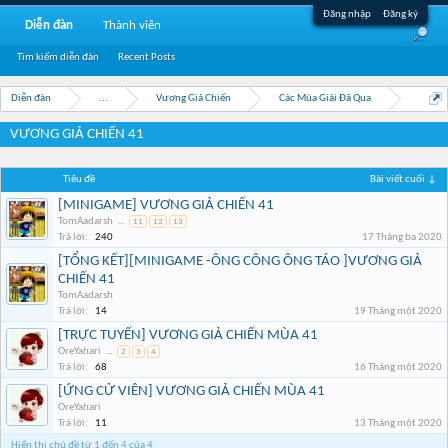
Đăng nhập
Đăng ký
Diễn đàn
Thành viên
Tìm kiếm diễn đàn
Recent Posts
Diễn đàn
...
Vương Giả Chiến
Các Mùa Giải Đã Qua
VƯƠNG GIẢ CHIẾN 41
Tiêu đề
Bài viết cuối ↓
[MINIGAME] VƯƠNG GIẢ CHIẾN 41
TomAadarsh
...
11
12
13
Trả lời:
240
17 Tháng ba 2020
[TỔNG KẾT][MINIGAME -ÔNG CÔNG ÔNG TÁO ]VƯƠNG GIẢ
CHIẾN 41
TomAadarsh
Trả lời:
14
19 Tháng một 2020
[TRỰC TUYẾN] VƯƠNG GIẢ CHIẾN MÙA 41
OreYahari
...
2
3
4
Trả lời:
68
16 Tháng một 2020
[ỨNG CỬ VIÊN] VƯƠNG GIẢ CHIẾN MÙA 41
OreYahari
Trả lời:
11
13 Tháng một 2020
Hiển thị chủ đề từ 1 đến 4 của 4