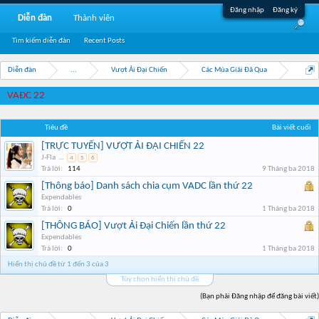
Đăng nhập
Đăng ký
Diễn đàn
Thành viên
Tìm kiếm diễn đàn
Recent Posts
Diễn đàn
...
Vượt Ải Đại Chiến
Các Mùa Giải Đã Qua
VAĐC 22
Tiêu đề
Bài viết cuối
[TRỰC TUYẾN] VƯỢT ẢI ĐẠI CHIẾN 22
J-Fla
...
4
5
6
Trả lời:
114
9 Tháng ba 2018
[Thông báo] Danh sách chia cụm VADC lần thứ 22
Expendables
Trả lời:
0
1 Tháng ba 2018
[THÔNG BÁO] Vượt Ải Đại Chiến lần thứ 22
Expendables
Trả lời:
0
1 Tháng ba 2018
Hiển thị chủ đề từ 1 đến 3 của 3
Tùy chọn hiển thị chủ đề
(Bạn phải Đăng nhập để đăng bài viết)