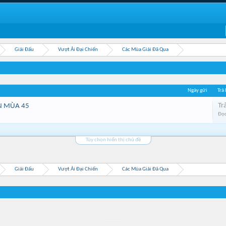
Giải Đấu
Vượt Ải Đại Chiến
Các Mùa Giải Đã Qua
Ngày gửi
Trả 
Trả
ẾN MÙA 45
Đọc
Tùy chọn hiển thị chủ đề
Giải Đấu
Vượt Ải Đại Chiến
Các Mùa Giải Đã Qua
Địa điểm món ngon
Địa điểm nhà hàng
Quán cafe kem
Trung tâm mua sắm