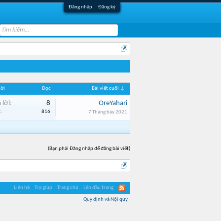
Đăng nhập
Đăng ký
lời
Đọc
Bài viết cuối ↓
 lời:
8
OreYahari
:
816
7 Tháng bảy 2021
(Bạn phải Đăng nhập để đăng bài viết)
Liên hệ
Trợ giúp
Trang chủ
Lên đầu trang
Quy định và Nội quy