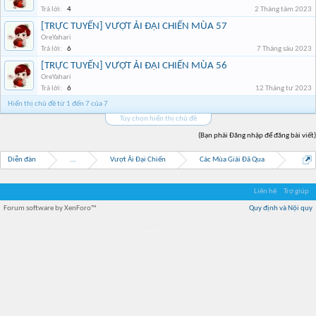
Trả lời:
4
2 Tháng tám 2023
[TRỰC TUYẾN] VƯỢT ẢI ĐẠI CHIẾN MÙA 57
OreYahari
Trả lời:
6
7 Tháng sáu 2023
[TRỰC TUYẾN] VƯỢT ẢI ĐẠI CHIẾN MÙA 56
OreYahari
Trả lời:
6
12 Tháng tư 2023
Hiển thị chủ đề từ 1 đến 7 của 7
Tùy chọn hiển thị chủ đề
(Bạn phải Đăng nhập để đăng bài viết)
Diễn đàn
...
Vượt Ải Đại Chiến
Các Mùa Giải Đã Qua
Liên hệ
Trợ giúp
Forum software by XenForo™
Quy định và Nội quy
Địa điểm món ngon
Địa điểm nhà hàng
Quán cafe kem
Trung tâm mua sắm