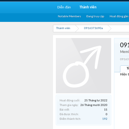
Diễn đàn
Thành viên
Notable Members
Đang truy cập
Hoạt động gần
Thành viên
0916373690a
09
Memb
091637
T
Hiện 
Hoạt động cuối:
25 Tháng tư 2022
Tham gia ngày:
26 Tháng mười 2020
Bài viết:
15
Đã được thích:
0
Điểm thành tích:
192