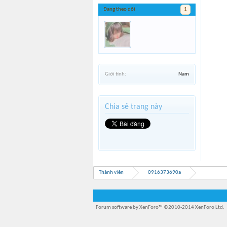
Đang theo dõi
1
Giới tính:
Nam
Chia sẻ trang này
Thành viên
0916373690a
Forum software by XenForo™
©2010-2014 XenForo Ltd.