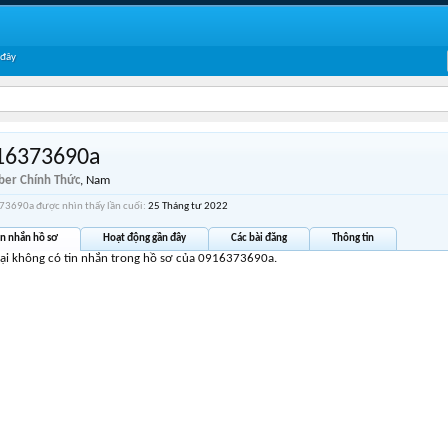
 đây
16373690a
er Chính Thức
, Nam
3690a được nhìn thấy lần cuối:
25 Tháng tư 2022
in nhắn hồ sơ
Hoạt động gần đây
Các bài đăng
Thông tin
tại không có tin nhắn trong hồ sơ của 0916373690a.