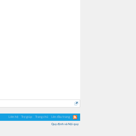
Hime
Liên hệ
Trợ giúp
Trang chủ
Lên đầu trang
Quy định và Nội quy