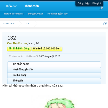
Đăng nhập
Đăng ký
Diễn đàn
Thành viên
Notable Members
Đang truy cập
Hoạt động gần đây
Thành viên
132
132
Cao Thủ Forum
, Nam, 10
Tân Tinh Biển Đông
Wanted 16.000.000 Beri
132 được nhìn thấy lần cuối:
28 Tháng một 2023
Tin nhắn hồ sơ
Hoạt động gần đây
Các bài đăng
Thông tin
Hiện tại không có tin nhắn trong hồ sơ của 132.