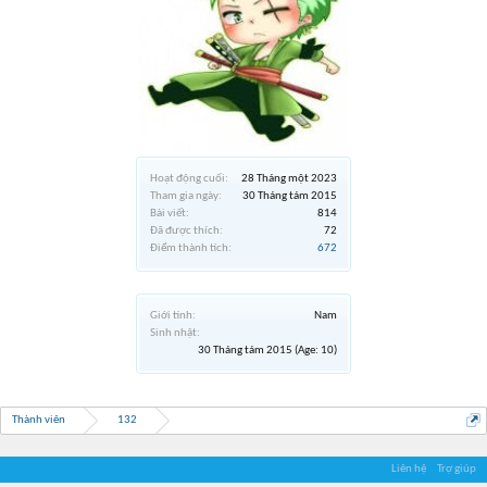
Hoạt động cuối:
28 Tháng một 2023
Tham gia ngày:
30 Tháng tám 2015
Bài viết:
814
Đã được thích:
72
Điểm thành tích:
672
Giới tính:
Nam
Sinh nhật:
30 Tháng tám 2015
(Age: 10)
Thành viên
132
Liên hệ
Trợ giúp