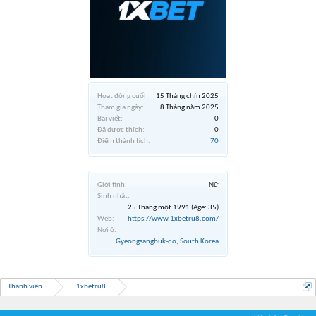
Hoạt động cuối:
15 Tháng chín 2025
Tham gia ngày:
8 Tháng năm 2025
Bài viết:
0
Đã được thích:
0
Điểm thành tích:
70
Giới tính:
Nữ
Sinh nhật:
25 Tháng một 1991
(Age: 35)
Web:
https://www.1xbetru8.com/
Nơi ở:
Gyeongsangbuk-do, South Korea
Thành viên
1xbetru8