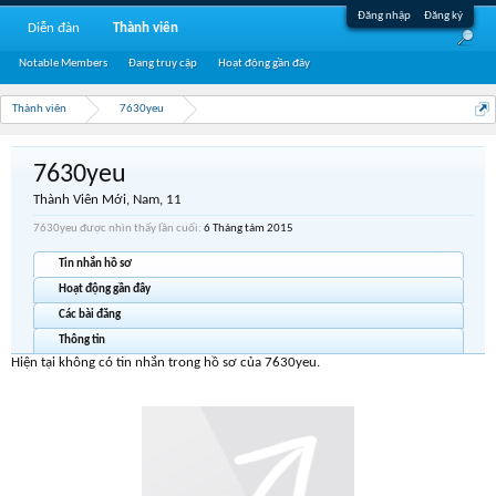
Đăng nhập
Đăng ký
Diễn đàn
Thành viên
Notable Members
Đang truy cập
Hoạt động gần đây
Thành viên
7630yeu
7630yeu
Thành Viên Mới
, Nam, 11
7630yeu được nhìn thấy lần cuối:
6 Tháng tám 2015
Tin nhắn hồ sơ
Hoạt động gần đây
Các bài đăng
Thông tin
Hiện tại không có tin nhắn trong hồ sơ của 7630yeu.