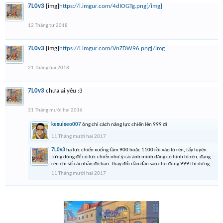
7L0v3
[img]
https://i.imgur.com/4dIOGTg.png[/img]
12 Tháng tư 2018
7L0v3
[img]
https://i.imgur.com/VnZDW96.png[/img]
21 Tháng hai 2018
7L0v3
chưa ai yêu :3
31 Tháng mười hai 2016
kexuixeo007
ông chỉ cách nâng lực chiến lên 999 đi
11 Tháng mười hai 2017
7L0v3
hạ lực chiến xuống tầm 900 hoặc 1100 rồi vào lò rèn, tẩy luyện
từng dòng để có lực chiến như ý.cái ảnh mình đăng có hình lò rèn, đang
rèn chỉ số cái nhẫn đó bạn. thay đổi dần dần sao cho đúng 999 thì dừng
11 Tháng mười hai 2017