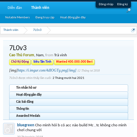
Đăng nhập
Đăng ký
Diễn đàn
Thành viên
Notable Members
Đang truy cập
Hoạt động gần đây
Thành viên
7L0v3
7L0v3
Cao Thủ Forum
, Nam,
from
Trà vinh
Chữ Ký Động
Siêu Tân Tinh
Wanted 400.000.000 Beri
[img]
https://i.imgur.com/4dIOGTg.png[/img]
12 Tháng tư 2018
7L0v3 được nhìn thấy lần cuối:
2 Tháng mười hai 2021
Tin nhắn hồ sơ
Hoạt động gần đây
Các bài đăng
Thông tin
Awarded Medals
bluegreen
Cho mình hỏi b có acc nào build Mc , tc không cho mình
chơi chung với