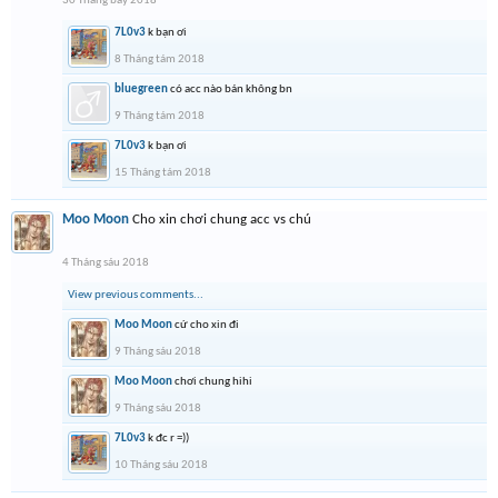
30 Tháng bảy 2018
7L0v3
k bạn ơi
8 Tháng tám 2018
bluegreen
có acc nào bán không bn
9 Tháng tám 2018
7L0v3
k bạn ơi
15 Tháng tám 2018
Moo Moon
Cho xin chơi chung acc vs chú
4 Tháng sáu 2018
View previous comments...
Moo Moon
cứ cho xin đi
9 Tháng sáu 2018
Moo Moon
chơi chung hihi
9 Tháng sáu 2018
7L0v3
k đc r =))
10 Tháng sáu 2018