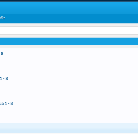
 đây
 8
1 - 8
a 1 - 8