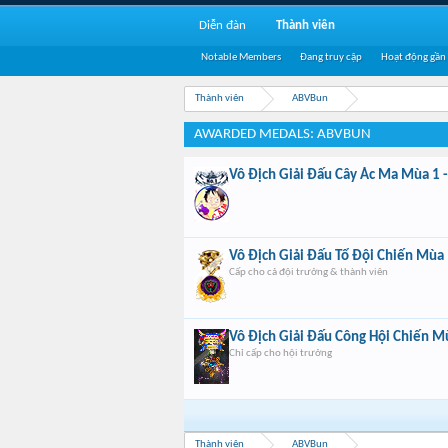
Diễn đàn
Thành viên
Notable Members
Đang truy cập
Hoạt động gần
Thành viên
ABVBun
AWARDED MEDALS: ABVBUN
Vô Địch Giải Đấu Cây Ác Ma Mùa 1 -
Vô Địch Giải Đấu Tổ Đội Chiến Mùa 
Cấp cho cả đội trưởng & thành viên
Vô Địch Giải Đấu Công Hội Chiến Mù
Chỉ cấp cho hội trưởng
Thành viên
ABVBun