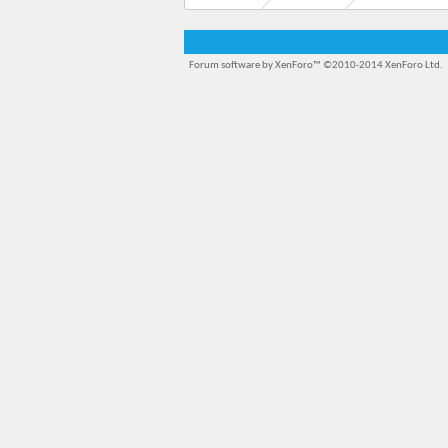
Forum software by XenForo™
©2010-2014 XenForo Ltd.