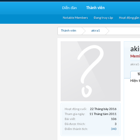
Diễn đàn
Thành viên
Notable Members
Đang truy cập
Hoạt động gần
Thành viên
akira1
aki
Memb
akira1
T
Hiện 
Hoạt động cuối:
22 Tháng bảy 2016
Tham gia ngày:
11 Tháng tám 2011
Bài viết:
106
Đã được thích:
3
Điểm thành tích:
340