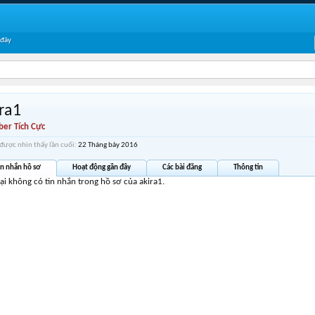
 đây
ra1
er Tích Cực
 được nhìn thấy lần cuối:
22 Tháng bảy 2016
in nhắn hồ sơ
Hoạt động gần đây
Các bài đăng
Thông tin
tại không có tin nhắn trong hồ sơ của akira1.