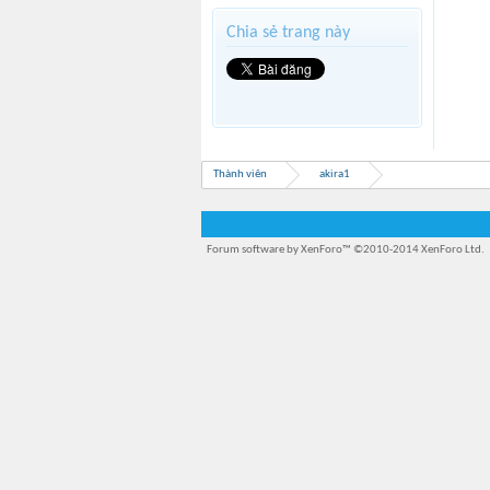
Chia sẻ trang này
Thành viên
akira1
Forum software by XenForo™
©2010-2014 XenForo Ltd.