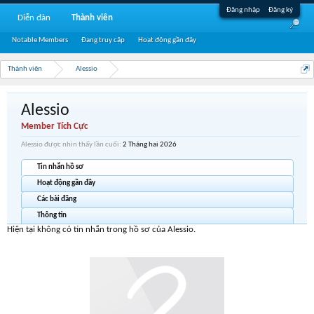
Đăng nhập
Đăng ký
Diễn đàn
Thành viên
Notable Members
Đang truy cập
Hoạt động gần đây
Thành viên
Alessio
Alessio
Member Tích Cực
Alessio được nhìn thấy lần cuối:
2 Tháng hai 2026
Tin nhắn hồ sơ
Hoạt động gần đây
Các bài đăng
Thông tin
Hiện tại không có tin nhắn trong hồ sơ của Alessio.