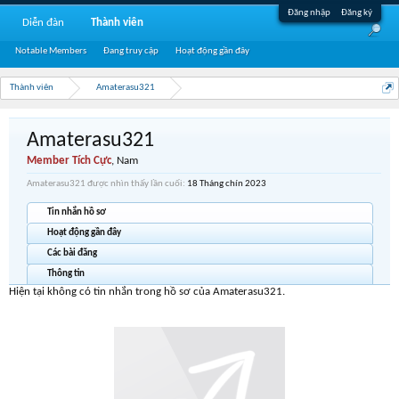
Đăng nhập
Đăng ký
Diễn đàn
Thành viên
Notable Members
Đang truy cập
Hoạt động gần đây
Thành viên
Amaterasu321
Amaterasu321
Member Tích Cực
, Nam
Amaterasu321 được nhìn thấy lần cuối:
18 Tháng chín 2023
Tin nhắn hồ sơ
Hoạt động gần đây
Các bài đăng
Thông tin
Hiện tại không có tin nhắn trong hồ sơ của Amaterasu321.