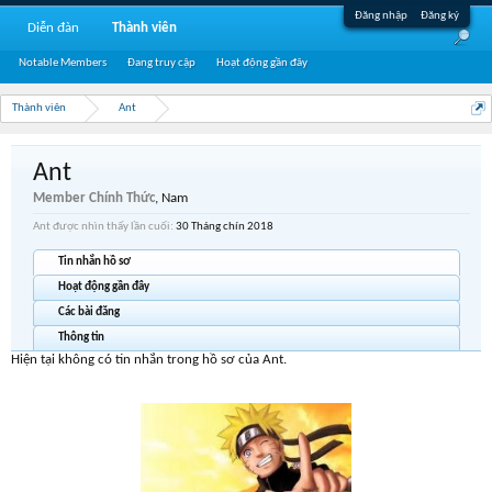
Đăng nhập
Đăng ký
Diễn đàn
Thành viên
Notable Members
Đang truy cập
Hoạt động gần đây
Thành viên
Ant
Ant
Member Chính Thức
, Nam
Ant được nhìn thấy lần cuối:
30 Tháng chín 2018
Tin nhắn hồ sơ
Hoạt động gần đây
Các bài đăng
Thông tin
Hiện tại không có tin nhắn trong hồ sơ của Ant.