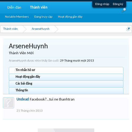
Đăng nhập
Đăng ký
Diễn đàn
Thành viên
Notable Members
Đang truy cập
Hoạt động gần đây
Thành viên
ArseneHuynh
ArseneHuynh
Thành Viên Mới
ArseneHuynh được nhìn thấy lần cuối:
29 Tháng mười một 2013
Tin nhắn hồ sơ
Hoạt động gần đây
Các bài đăng
Thông tin
Undead
Facebook?...tui ne thanhtran
21 Tháng chín 2013