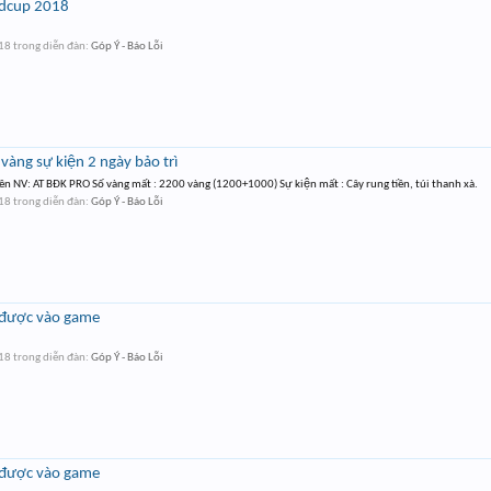
ldcup 2018
018
trong diễn đàn:
Góp Ý - Báo Lỗi
vàng sự kiện 2 ngày bảo trì
n NV: AT BĐK PRO Số vàng mất : 2200 vàng (1200+1000) Sự kiện mất : Cây rung tiền, túi thanh xà.
018
trong diễn đàn:
Góp Ý - Báo Lỗi
được vào game
018
trong diễn đàn:
Góp Ý - Báo Lỗi
được vào game