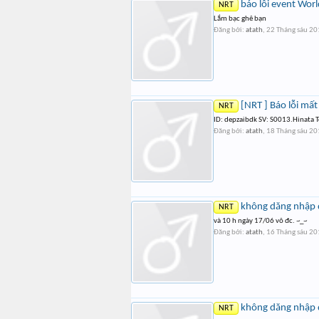
báo lỗi event Wor
NRT
Lắm bạc ghê bạn
Đăng bởi:
atath
,
22 Tháng sáu 2
[NRT ] Báo lỗi mất 
NRT
ID: depzaibdk SV: S0013.Hinata Tê
Đăng bởi:
atath
,
18 Tháng sáu 2
không dăng nhập 
NRT
và 10 h ngày 17/06 vô đc. ~_~
Đăng bởi:
atath
,
16 Tháng sáu 2
không dăng nhập 
NRT