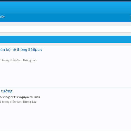
 đây
toàn bộ hệ thống 568play
18
trong diễn đàn:
Thông Báo
p tướng
om/site/ginz112kaguya2/su-kien
18
trong diễn đàn:
Thông Báo