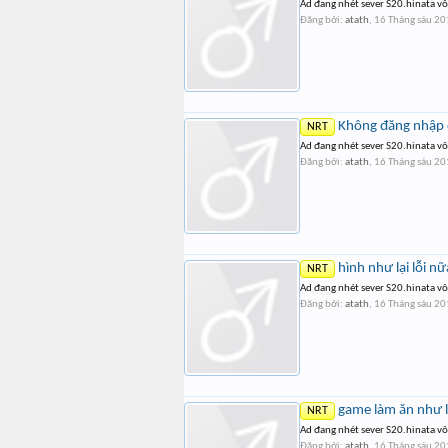
Ad đang nhét sever S20.hinata vô
Đăng bởi:
atath
,
16 Tháng sáu 2
Không đăng nhập
NRT
Ad đang nhét sever S20.hinata vô
Đăng bởi:
atath
,
16 Tháng sáu 2
hình như lại lỗi nữ
NRT
Ad đang nhét sever S20.hinata vô
Đăng bởi:
atath
,
16 Tháng sáu 2
game làm ăn như l
NRT
Ad đang nhét sever S20.hinata vô 
Đăng bởi:
atath
,
16 Tháng sáu 2