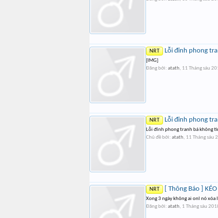
Lỗi đỉnh phong tr
NRT
[IMG]
Đăng bởi:
atath
,
11 Tháng sáu 2
Lỗi đỉnh phong tr
NRT
Lỗi đỉnh phong tranh bá không tì
Chủ đề bởi:
atath
,
11 Tháng sáu 
[ Thông Báo ] KÉ
NRT
Xong 3 ngày không ai onl nó xóa
Đăng bởi:
atath
,
1 Tháng sáu 201