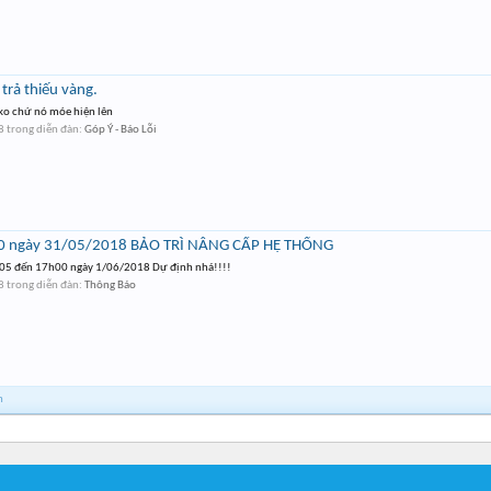
trả thiếu vàng.
 ko chứ nó móe hiện lên
8
trong diễn đàn:
Góp Ý - Báo Lỗi
30 ngày 31/05/2018 BẢO TRÌ NÂNG CẤP HỆ THỐNG
1/05 đến 17h00 ngày 1/06/2018 Dự định nhá!!!!
8
trong diễn đàn:
Thông Báo
h