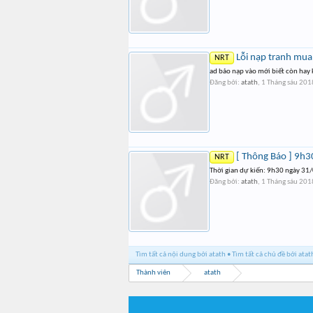
Lỗi nạp tranh mua 
NRT
ad bảo nạp vào mới biết còn hay
Đăng bởi:
atath
,
1 Tháng sáu 201
[ Thông Báo ] 9h
NRT
Thời gian dự kiến: 9h30 ngày 3
Đăng bởi:
atath
,
1 Tháng sáu 201
Tìm tất cả nội dung bởi atath
Tìm tất cả chủ đề bởi atat
Thành viên
atath