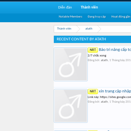
Diễn đàn
Thành viên
Notable Members
Đang truy cập
Hoạt động gần
Thành viên
atath
RECENT CONTENT BY ATATH
Bảo trì nâng cấp 
NRT
2/7 chắc xong
Đăng bởi:
atath
,
1 Tháng bảy 20
xin trang cập nhậ
NRT
Link này: https://sites.google.c
Đăng bởi:
atath
,
1 Tháng bảy 20