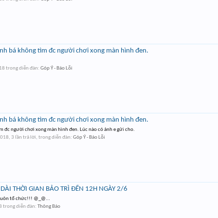
anh bá không tìm đc người chơi xong màn hình đen.
018
trong diễn đàn:
Góp Ý - Báo Lỗi
anh bá không tìm đc người chơi xong màn hình đen.
m đc người chơi xong màn hình đen. Lúc nào có ảnh e gửi cho.
2018
, 3 lần trả lời, trong diễn đàn:
Góp Ý - Báo Lỗi
O DÀI THỜI GIAN BẢO TRÌ ĐẾN 12H NGÀY 2/6
 luôn tổ chức!!! @_@...
8
trong diễn đàn:
Thông Báo