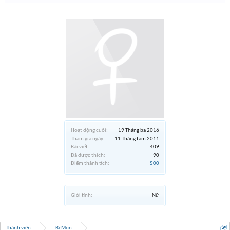
Hoạt động cuối:
19 Tháng ba 2016
Tham gia ngày:
11 Tháng tám 2011
Bài viết:
409
Đã được thích:
90
Điểm thành tích:
500
Giới tính:
Nữ
Thành viên
BéMon