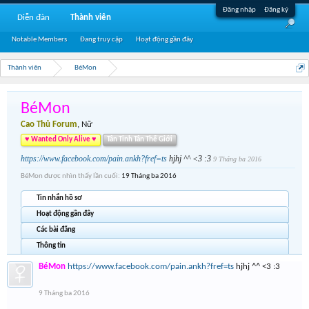
Đăng nhập
Đăng ký
Diễn đàn
Thành viên
Notable Members
Đang truy cập
Hoạt động gần đây
Thành viên
BéMon
BéMon
Cao Thủ Forum
, Nữ
♥ Wanted Only Alive ♥
Tân Tinh Tân Thế Giới
https://www.facebook.com/pain.ankh?fref=ts
hjhj ^^ <3 :3
9 Tháng ba 2016
BéMon được nhìn thấy lần cuối:
19 Tháng ba 2016
Tin nhắn hồ sơ
Hoạt động gần đây
Các bài đăng
Thông tin
BéMon
https://www.facebook.com/pain.ankh?fref=ts
hjhj ^^ <3 :3
9 Tháng ba 2016