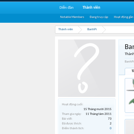
Diễn đàn
Thành viên
Notable Members
Đang truy cập
Hoạt động gần
Thành viên
BanhPi
Ba
Thành
BanhPi
T
Hoạt động cuối:
15 Tháng mười 2015
Tham gia ngày:
11 Tháng tám 2011
Bài viết:
73
Đã được thích:
2
Điểm thành tích:
0