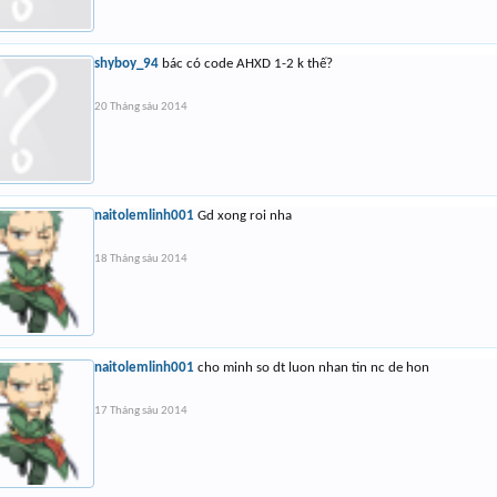
shyboy_94
bác có code AHXD 1-2 k thế?
20 Tháng sáu 2014
naitolemlinh001
Gd xong roi nha
18 Tháng sáu 2014
naitolemlinh001
cho minh so dt luon nhan tin nc de hon
17 Tháng sáu 2014