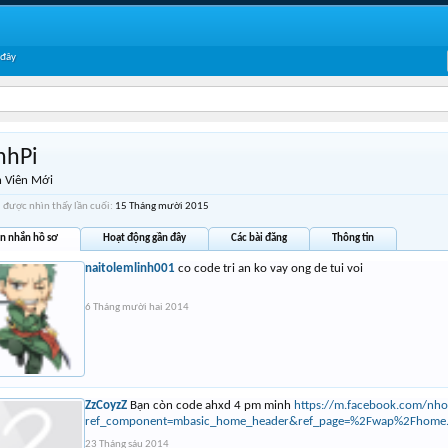
 đây
nhPi
 Viên Mới
 được nhìn thấy lần cuối:
15 Tháng mười 2015
in nhắn hồ sơ
Hoạt động gần đây
Các bài đăng
Thông tin
naitolemlinh001
co code tri an ko vay ong de tui voi
6 Tháng mười hai 2014
ZzCoyzZ
Bạn còn code ahxd 4 pm minh
https://m.facebook.com/nho
ref_component=mbasic_home_header&ref_page=%2Fwap%2Fhome.
23 Tháng sáu 2014