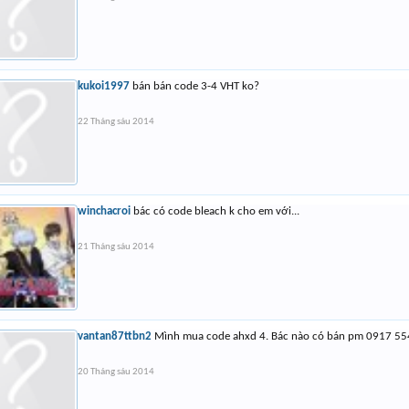
kukoi1997
bán bán code 3-4 VHT ko?
22 Tháng sáu 2014
winchacroi
bác có code bleach k cho em với...
21 Tháng sáu 2014
vantan87ttbn2
Mình mua code ahxd 4. Bác nào có bán pm 0917 55
20 Tháng sáu 2014