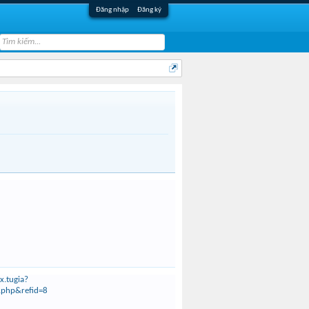
Đăng nhập
Đăng ký
x.tugia?
php&refid=8