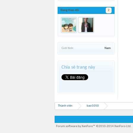
Đang theo dõi
2
Giới tính:
Nam
Chia sẻ trang này
Thành viên
bao1050
Forum software by XenForo™
©2010-2014 XenForo Ltd.