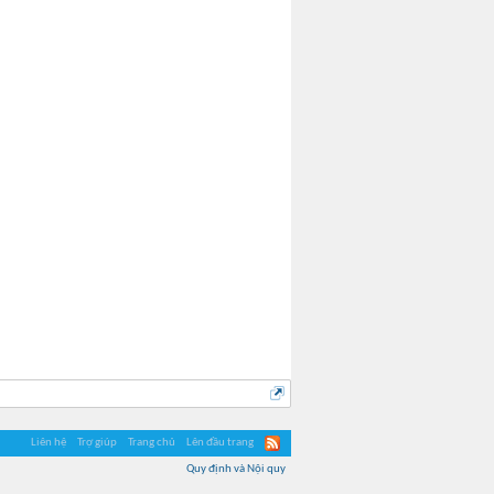
Harvey
gdfhghjgfj
Liên hệ
Trợ giúp
Trang chủ
Lên đầu trang
Quy định và Nội quy