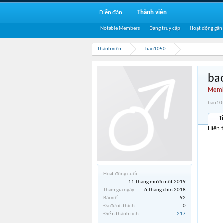
Diễn đàn
Thành viên
Notable Members
Đang truy cập
Hoạt động gần
Thành viên
bao1050
ba
Memb
bao105
T
Hiện 
Hoạt động cuối:
11 Tháng mười một 2019
Tham gia ngày:
6 Tháng chín 2018
Bài viết:
92
Đã được thích:
0
Điểm thành tích:
217