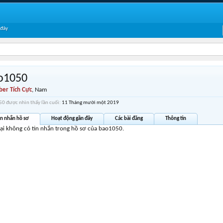
 đây
o1050
er Tích Cực
, Nam
0 được nhìn thấy lần cuối:
11 Tháng mười một 2019
in nhắn hồ sơ
Hoạt động gần đây
Các bài đăng
Thông tin
tại không có tin nhắn trong hồ sơ của bao1050.