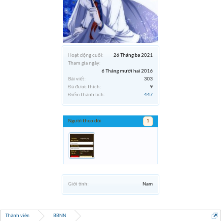
Hoạt động cuối:
26 Tháng ba 2021
Tham gia ngày:
6 Tháng mười hai 2016
Bài viết:
303
Đã được thích:
9
Điểm thành tích:
447
Người theo dõi
1
Giới tính:
Nam
Thành viên
BBNN