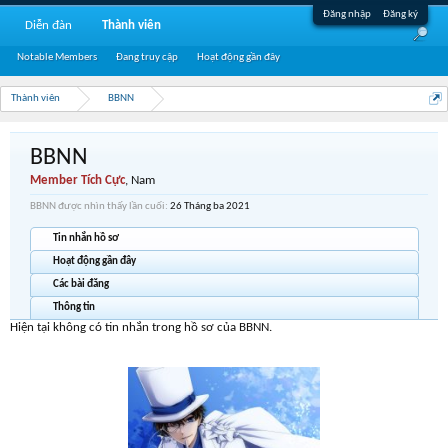
Đăng nhập
Đăng ký
Diễn đàn
Thành viên
Notable Members
Đang truy cập
Hoạt động gần đây
Thành viên
BBNN
BBNN
Member Tích Cực
, Nam
BBNN được nhìn thấy lần cuối:
26 Tháng ba 2021
Tin nhắn hồ sơ
Hoạt động gần đây
Các bài đăng
Thông tin
Hiện tại không có tin nhắn trong hồ sơ của BBNN.