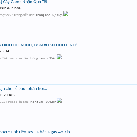
t] Cày Game Nhận Quà Tết.
tes in Your Town
 một 2024
trong diễn đàn:
Thông Báo - Sự Kiện
ẾP HÌNH HẾT MÌNH, ĐÓN XUÂN LINH ĐÌNH”
r night
 2024
trong diễn đàn:
Thông Báo - Sự Kiện
n chế, lễ bao, phản hồi...
n for night
 2024
trong diễn đàn:
Thông Báo - Sự Kiện
hare Link Liền Tay - Nhận Ngay Áo Xịn