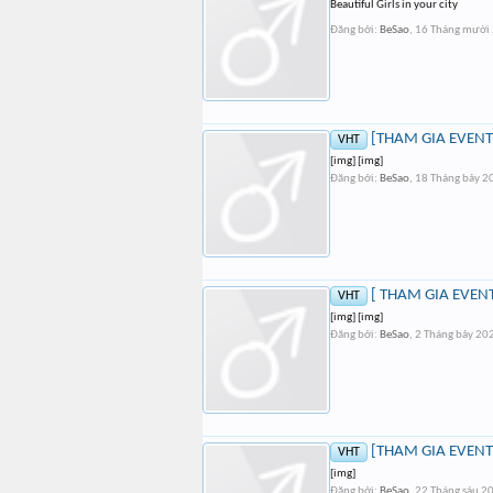
Beautiful Girls in your city
Đăng bởi:
BeSao
,
16 Tháng mười
[THAM GIA EVENT]
VHT
[img] [img]
Đăng bởi:
BeSao
,
18 Tháng bảy 2
[ THAM GIA EVENT
VHT
[img] [img]
Đăng bởi:
BeSao
,
2 Tháng bảy 20
[THAM GIA EVENT]
VHT
[img]
Đăng bởi:
BeSao
,
22 Tháng sáu 2