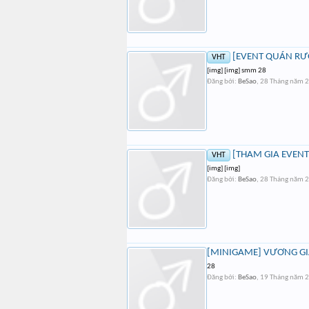
[EVENT QUÁN RƯỢU
VHT
[img] [img] smm 28
Đăng bởi:
BeSao
,
28 Tháng năm 
[THAM GIA EVENT]
VHT
[img] [img]
Đăng bởi:
BeSao
,
28 Tháng năm 
[MINIGAME] VƯƠNG GI
28
Đăng bởi:
BeSao
,
19 Tháng năm 