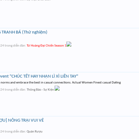
TRANH BÁ (Thử nghiệm)
024
trong diễn đàn:
Tứ Hoàng Đại Chiến Season 1
event "CHÚC TẾT HAY NHẬN LÌ XÌ LIỀN TAY"
ng norms and embrace the best in casual connections. Actual Women Finest casual Dating
024
trong diễn đàn:
Thông Báo - Sự Kiện
U] NÔNG TRẠI VUI VẺ
024
trong diễn đàn:
Quán Rượu