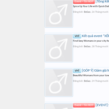
[Tổng Kế
Event - Tin HOT
Spice Up Your Life with Quick Da
Đăng bởi:
BeSao
,
26 Tháng mười
Kết quả event “X
VHT
Find Sexy Womans in your city fo
Đăng bởi:
BeSao
,
28 Tháng mười
[GÓP Ý] Giảm giá hạ
VHT
Beautiful Womans from your tow
Đăng bởi:
BeSao
,
24 Tháng mười
[EVENT] S
Event - Tin HOT