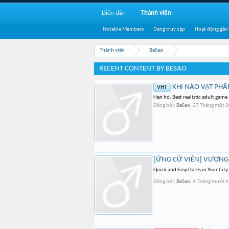
Diễn đàn
Thành viên
Notable Members
Đang truy cập
Hoạt động gần
Thành viên
BeSao
RECENT CONTENT BY BESAO
KHI NÀO VẬT PHẨ
VHT
Hẹn hò. Best realistic adult game
Đăng bởi:
BeSao
,
27 Tháng một 
[ỨNG CỬ VIÊN] VƯƠNG
Quick and Easy Dates in Your City
Đăng bởi:
BeSao
,
4 Tháng mười h