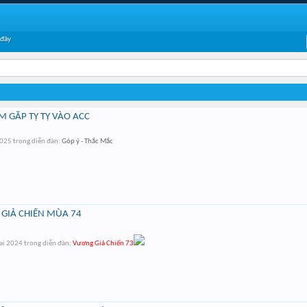
 đây
M GẮP TỴ TỴ VÀO ACC
2025
trong diễn đàn:
Góp ý - Thắc Mắc
 GIẢ CHIẾN MÙA 74
ai 2024
trong diễn đàn:
Vương Giả Chiến 73