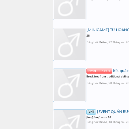
[MINIGAME] TỨ HOÀNG 
28
Đăng bởi:
BeSao
,
22 Tháng sáu 2
Kết quả 
Event - Tin HOT
Break free from traditional dati
Đăng bởi:
BeSao
,
20 Tháng sáu 2
[EVENT QUÁN RƯỢ
VHT
[img] [img] smm 28
Đăng bởi:
BeSao
,
18 Tháng sáu 2