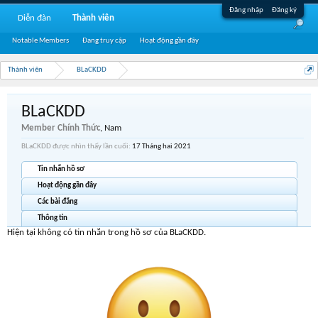
Đăng nhập
Đăng ký
Diễn đàn
Thành viên
Notable Members
Đang truy cập
Hoạt động gần đây
Thành viên
BLaCKDD
BLaCKDD
Member Chính Thức
, Nam
BLaCKDD được nhìn thấy lần cuối:
17 Tháng hai 2021
Tin nhắn hồ sơ
Hoạt động gần đây
Các bài đăng
Thông tin
Hiện tại không có tin nhắn trong hồ sơ của BLaCKDD.