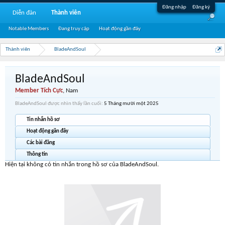
Đăng nhập
Đăng ký
Diễn đàn
Thành viên
Notable Members
Đang truy cập
Hoạt động gần đây
Thành viên
BladeAndSoul
BladeAndSoul
Member Tích Cực
, Nam
BladeAndSoul được nhìn thấy lần cuối:
5 Tháng mười một 2025
Tin nhắn hồ sơ
Hoạt động gần đây
Các bài đăng
Thông tin
Hiện tại không có tin nhắn trong hồ sơ của BladeAndSoul.