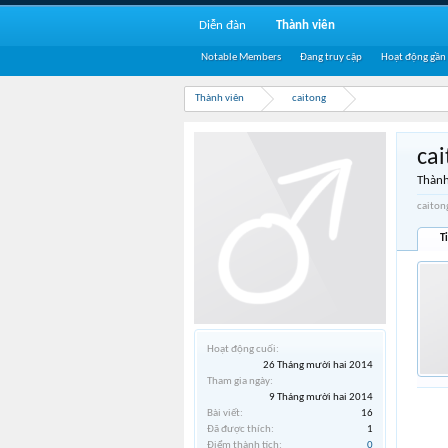
Diễn đàn
Thành viên
Notable Members
Đang truy cập
Hoạt động gần
Thành viên
caitong
ca
Thành
caiton
T
Hoạt động cuối:
26 Tháng mười hai 2014
Tham gia ngày:
9 Tháng mười hai 2014
Bài viết:
16
Đã được thích:
1
Điểm thành tích:
0