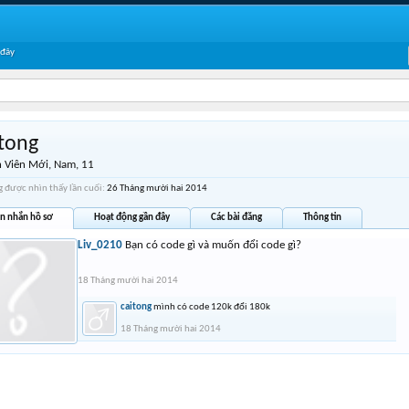
 đây
itong
 Viên Mới
, Nam, 11
g được nhìn thấy lần cuối:
26 Tháng mười hai 2014
in nhắn hồ sơ
Hoạt động gần đây
Các bài đăng
Thông tin
Liv_0210
Bạn có code gì và muốn đổi code gì?
18 Tháng mười hai 2014
caitong
mình có code 120k đổi 180k
18 Tháng mười hai 2014