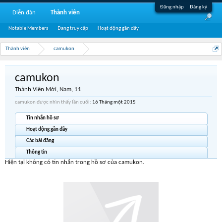
Đăng nhập
Đăng ký
Diễn đàn
Thành viên
Notable Members
Đang truy cập
Hoạt động gần đây
Thành viên
camukon
camukon
Thành Viên Mới
, Nam, 11
camukon được nhìn thấy lần cuối:
16 Tháng một 2015
Tin nhắn hồ sơ
Hoạt động gần đây
Các bài đăng
Thông tin
Hiện tại không có tin nhắn trong hồ sơ của camukon.