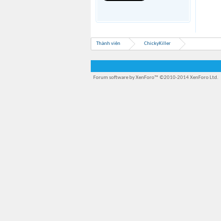
Thành viên
ChickyKiller
Forum software by XenForo™
©2010-2014 XenForo Ltd.