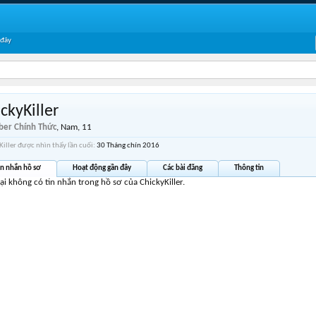
 đây
ckyKiller
er Chính Thức
, Nam, 11
Killer được nhìn thấy lần cuối:
30 Tháng chín 2016
in nhắn hồ sơ
Hoạt động gần đây
Các bài đăng
Thông tin
tại không có tin nhắn trong hồ sơ của ChickyKiller.