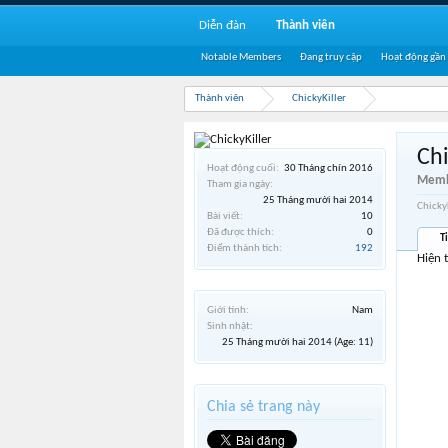
Diễn đàn
Thành viên
Notable Members
Đang truy cập
Hoạt động gần
Thành viên
ChickyKiller
Chi
Hoạt động cuối:
30 Tháng chín 2016
Memb
Tham gia ngày:
25 Tháng mười hai 2014
Chicky
Bài viết:
10
Đã được thích:
0
T
Điểm thành tích:
192
Hiện 
Giới tính:
Nam
Sinh nhật:
25 Tháng mười hai 2014
(Age: 11)
Chia sẻ trang này