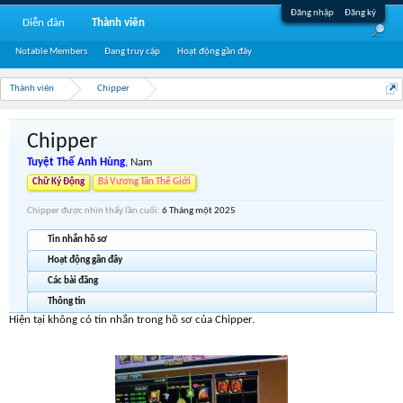
Đăng nhập
Đăng ký
Diễn đàn
Thành viên
Notable Members
Đang truy cập
Hoạt động gần đây
Thành viên
Chipper
Chipper
Tuyệt Thế Anh Hùng
, Nam
Chữ Ký Động
Bá Vương Tân Thế Giới
Chipper được nhìn thấy lần cuối:
6 Tháng một 2025
Tin nhắn hồ sơ
Hoạt động gần đây
Các bài đăng
Thông tin
Hiện tại không có tin nhắn trong hồ sơ của Chipper.