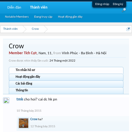
Đăng nhập
Đăng ký
Diễn đàn
Thành viên
Notable Members
Đang truy cập
Hoạt động gần đây
Thành viên
Crow
Crow
Member Tích Cực
, Nam, 11,
from
Vĩnh Phúc - Ba Đình - Hà Nội
Crow được nhìn thấy lần cuối:
24 Tháng một 2022
Tin nhắn hồ sơ
Hoạt động gần đây
Các bài đăng
Thông tin
tmk
cho hoi? cai dc hk pn
10 Tháng bảy 2015
Crow
ha?
12 Tháng bảy 2015