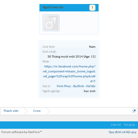
Người theo dõi
1
Giới tính:
Nam
Sinh nhật:
30 Tháng mười một 2014
(Age: 11)
Web:
https://m.facebook.com/home.php?
ref_component=mbasic_home_logo&
ref_page=%2Fwap%2Fhome.php&refi
d=7
Nơi ở:
Vĩnh Phúc - Ba Đình - Hà Nội
Nghề nghiệp:
học sinh
Thành viên
Crow
Liên hệ
Trợ giúp
Forum software by XenForo™
Quy định và Nội quy