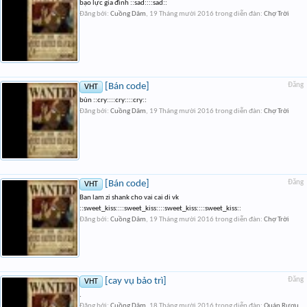
bạo lực gia đình ::sad::::sad::
Đăng bởi:
Cuồng Dâm
,
19 Tháng mười 2016
trong diễn đàn:
Chợ Trời
[Bán code]
Đăng
VHT
bùn ::cry::::cry::::cry::
Đăng bởi:
Cuồng Dâm
,
19 Tháng mười 2016
trong diễn đàn:
Chợ Trời
[Bán code]
Đăng
VHT
Ban lam zi shank cho vai cai di vk
::sweet_kiss::::sweet_kiss::::sweet_kiss::::sweet_kiss::
Đăng bởi:
Cuồng Dâm
,
19 Tháng mười 2016
trong diễn đàn:
Chợ Trời
[cay vụ bảo trì]
Đăng
VHT
.
Đăng bởi:
Cuồng Dâm
,
18 Tháng mười 2016
trong diễn đàn:
Quán Rượu