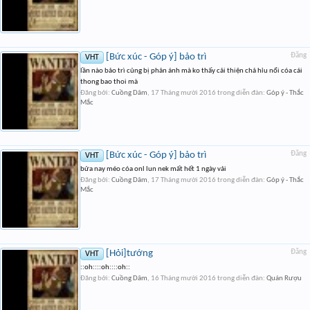
[Bức xúc - Góp ý] bảo trì
Đăng
VHT
lần nào bảo trì củng bị phản ánh mà ko thấy cải thiện chả hỉu nổi cóa cái
thong bao thoi mà
Đăng bởi:
Cuồng Dâm
,
17 Tháng mười 2016
trong diễn đàn:
Góp ý - Thắc
Mắc
[Bức xúc - Góp ý] bảo trì
Đăng
VHT
bửa nay méo cóa onl lun nek mất hết 1 ngày vải
Đăng bởi:
Cuồng Dâm
,
17 Tháng mười 2016
trong diễn đàn:
Góp ý - Thắc
Mắc
[Hỏi]tướng
Đăng
VHT
::oh::::oh::::oh::
Đăng bởi:
Cuồng Dâm
,
16 Tháng mười 2016
trong diễn đàn:
Quán Rượu