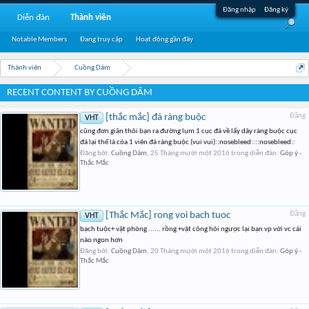
Đăng nhập
Đăng ký
Diễn đàn
Thành viên
Notable Members
Đang truy cập
Hoạt động gần đây
Thành viên
Cuồng Dâm
RECENT CONTENT BY CUỒNG DÂM
[thắc mắc] đá ràng buộc
Đăng
VHT
cũng đơn giãn thôi bạn ra đường lụm 1 cục đá về lấy dây ràng buộc cục
đá lại thế là cóa 1 viên đá ràng buộc (vui vui)::nosebleed::::nosebleed::
Đăng bởi:
Cuồng Dâm
,
25 Tháng mười một 2016
trong diễn đàn:
Góp ý -
Thắc Mắc
[Thắc Mắc] rong voi bach tuoc
Đăng
VHT
bạch tuộc+ vật phòng ...... rồng +vật công hỏi ngược lại bạn vp với vc cái
nào ngon hơn
Đăng bởi:
Cuồng Dâm
,
20 Tháng mười một 2016
trong diễn đàn:
Góp ý -
Thắc Mắc