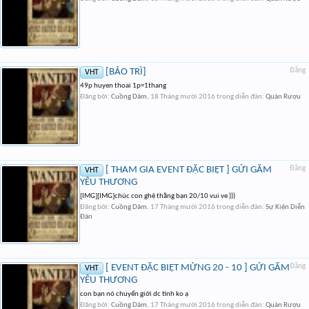
[BẢO TRÌ]
Đăng
VHT
49p huyen thoai 1p=1thang
Đăng bởi:
Cuồng Dâm
,
18 Tháng mười 2016
trong diễn đàn:
Quán Rượu
[ THAM GIA EVENT ĐẶC BIỆT ] GỬI GẮM
Đăng
VHT
YÊU THƯƠNG
[IMG][IMG]chúc con ghệ thằng bạn 20/10 vui ve )))
Đăng bởi:
Cuồng Dâm
,
17 Tháng mười 2016
trong diễn đàn:
Sự Kiện Diễn
Đàn
[ EVENT ĐẶC BIỆT MỪNG 20 - 10 ] GỬI GẮM
Đăng
VHT
YÊU THƯƠNG
con bạn nó chuyển giới dc tính ko ạ
Đăng bởi:
Cuồng Dâm
,
17 Tháng mười 2016
trong diễn đàn:
Quán Rượu