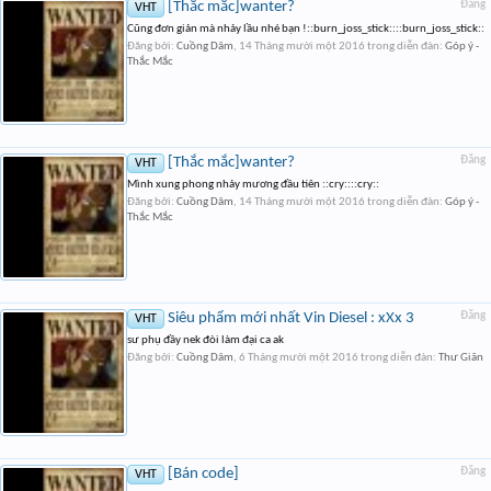
[Thắc mắc]wanter?
Đăng
VHT
Cũng đơn giản mà nhảy lầu nhé bạn !::burn_joss_stick::::burn_joss_stick::
Đăng bởi:
Cuồng Dâm
,
14 Tháng mười một 2016
trong diễn đàn:
Góp ý -
Thắc Mắc
[Thắc mắc]wanter?
Đăng
VHT
Mình xung phong nhảy mương đầu tiên ::cry::::cry::
Đăng bởi:
Cuồng Dâm
,
14 Tháng mười một 2016
trong diễn đàn:
Góp ý -
Thắc Mắc
Siêu phẩm mới nhất Vin Diesel : xXx 3
Đăng
VHT
sư phụ đầy nek đòi làm đại ca ak
Đăng bởi:
Cuồng Dâm
,
6 Tháng mười một 2016
trong diễn đàn:
Thư Giãn
[Bán code]
Đăng
VHT