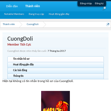
Đăng nhập
Đăng ký
Diễn đàn
Thành viên
Notable Members
Đang truy cập
Hoạt động gần đây
Thành viên
CuongDoli
CuongDoli
Member Tích Cực
CuongDoli được nhìn thấy lần cuối:
7 Tháng ba 2017
Tin nhắn hồ sơ
Hoạt động gần đây
Các bài đăng
Thông tin
Hiện tại không có tin nhắn trong hồ sơ của CuongDoli.