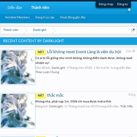
Đăng nhập
Đăng ký
Diễn đàn
Thành viên
Notable Members
Đang truy cập
Hoạt động gần đây
Thành viên
DarkLight
RECENT CONTENT BY DARKLIGHT
Lỗi không reset Event Làng lá viên du hội
Chủ đề
NRT
Có ai bị lỗi giống như mình không, không điểm danh được, không reset
nhiệm vụ!
Chủ đề bởi:
DarkLight
,
4 Tháng chín 2020
, 1 lần trả lời, trong diễn đàn:
Thảo Luận Chung
thắc mắc
Đăng
NRT
Không nha, phải nạp 1m, 500k chỉ mua được Indra thôi
Đăng bởi:
DarkLight
,
11 Tháng mười hai 2019
trong diễn đàn:
Thắc Mắc