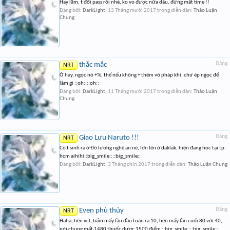
Hay lắm, t đổi pass rồi nhé, ko vo được nữa đâu, đừng mất time !!
Đăng bởi:
DarkLight
,
13 Tháng mười 2017
trong diễn đàn:
Thảo Luận
Chung
thắc mắc
Đăng
NRT
Ờ hay, ngọc nó +%, thế nếu không + thêm vô pháp khí, chứ ép ngọc để
làm gì ::oh::::oh::
Đăng bởi:
DarkLight
,
11 Tháng mười 2017
trong diễn đàn:
Thảo Luận
Chung
Giao Lưu Naruto !!!
Đăng
NRT
Có t sinh ra ở Đô lương nghệ an nè, lớn lên ở daklak, hiện đang học tại tp.
hcm aihihi::big_smile::::big_smile::
Đăng bởi:
DarkLight
,
3 Tháng chín 2017
trong diễn đàn:
Thảo Luận Chung
Even phù thủy
Đăng
NRT
Haha, hên vcl, bấm mấy lần đầu toàn ra 10, hên mấy lần cuối 80 với 40,
nói chung mất 1480 thuốc được 1500 điểm ::big_smile::::big_smile::