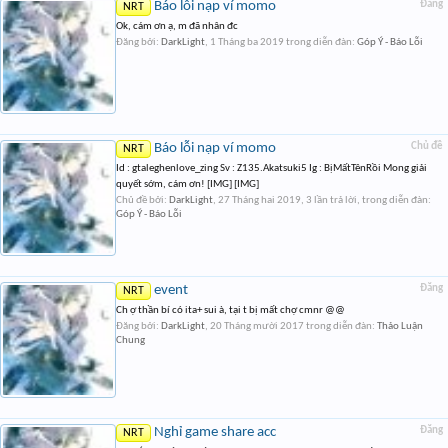
Báo lỗi nạp ví momo
Đăng
NRT
Ok, cám ơn ạ, m đã nhân đc
Đăng bởi:
DarkLight
,
1 Tháng ba 2019
trong diễn đàn:
Góp Ý - Báo Lỗi
Báo lỗi nạp ví momo
Chủ đề
NRT
Id : gtaleghenlove_zing Sv : Z135.Akatsuki5 Ig : BịMấtTênRồi Mong giải
quyết sớm, cám ơn! [IMG] [IMG]
Chủ đề bởi:
DarkLight
,
27 Tháng hai 2019
, 3 lần trả lời, trong diễn đàn:
Góp Ý - Báo Lỗi
event
Đăng
NRT
Ch ợ thần bí có ita+ sui à, tại t bị mất chợ cmnr @@
Đăng bởi:
DarkLight
,
20 Tháng mười 2017
trong diễn đàn:
Thảo Luận
Chung
Nghỉ game share acc
Đăng
NRT