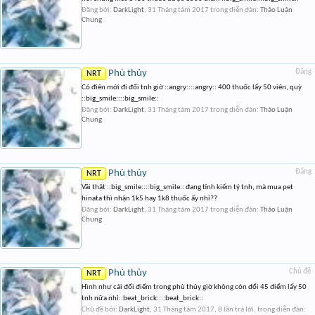
Đăng bởi:
DarkLight
,
31 Tháng tám 2017
trong diễn đàn:
Thảo Luận
Chung
Phù thủy
Đăng
NRT
Có điên mới đi đổi tnh giờ ::angry::::angry:: 400 thuốc lấy 50 viên, quỳ
::big_smile::::big_smile::
Đăng bởi:
DarkLight
,
31 Tháng tám 2017
trong diễn đàn:
Thảo Luận
Chung
Phù thủy
Đăng
NRT
Vãi thật ::big_smile::::big_smile:: đang tính kiếm tý tnh, mà mua pet
hinata thì nhận 1k5 hay 1k8 thuốc ấy nhỉ??
Đăng bởi:
DarkLight
,
31 Tháng tám 2017
trong diễn đàn:
Thảo Luận
Chung
Phù thủy
Chủ đề
NRT
Hình như cái đổi điểm trong phù thủy giờ không còn đổi 45 điểm lấy 50
tnh nữa nhỉ::beat_brick::::beat_brick::
Chủ đề bởi:
DarkLight
,
31 Tháng tám 2017
, 8 lần trả lời, trong diễn đàn: