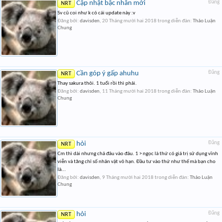
Cập nhật bậc nhẫn mới
Đăng
NRT
Sv cũ coi như k có cái update này :v
Đăng bởi:
davisden
,
20 Tháng mười hai 2018
trong diễn đàn:
Thảo Luận
Chung
Cần góp ý gấp ahuhu
Đăng
NRT
Thay sakura thôi. 1 tuổi rồi thì phải.
Đăng bởi:
davisden
,
11 Tháng mười hai 2018
trong diễn đàn:
Thảo Luận
Chung
hỏi
Đăng
NRT
Cm thì dài nhưng chả đâu vào đâu. 1 > ngọc là thứ có giá trị sử dụng vĩnh
viễn và tăng chỉ số nhân vật vô hạn. Đầu tư vào thứ như thế mà bạn cho
là...
Đăng bởi:
davisden
,
9 Tháng mười hai 2018
trong diễn đàn:
Thảo Luận
Chung
hỏi
Đăng
NRT