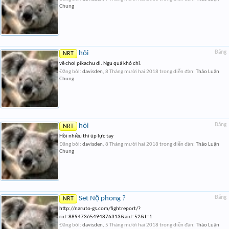
Chung
hỏi
Đăng
NRT
về chơi pikachu đi. Ngu quá khó chỉ.
Đăng bởi:
davisden
,
8 Tháng mười hai 2018
trong diễn đàn:
Thảo Luận
Chung
hỏi
Đăng
NRT
Hồi nhiều thì úp lực tay
Đăng bởi:
davisden
,
8 Tháng mười hai 2018
trong diễn đàn:
Thảo Luận
Chung
Set Nộ phong ?
Đăng
NRT
http://naruto-gs.com/fightreport/?
rid=88947365494876313&aid=52&t=1
Đăng bởi:
davisden
,
5 Tháng mười hai 2018
trong diễn đàn:
Thảo Luận