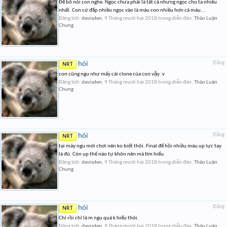
Để bố nói con nghe. Ngọc chưa phải là tất cả nhưng ngọc cho ta nhiều
nhất. Con cứ đắp nhiều ngọc vào là máu con nhiều hơn cả máu...
Đăng bởi:
davisden
,
9 Tháng mười hai 2018
trong diễn đàn:
Thảo Luận
Chung
hỏi
Đăng
NRT
con cũng ngu như mấy cái clone của con vậy :v
Đăng bởi:
davisden
,
9 Tháng mười hai 2018
trong diễn đàn:
Thảo Luận
Chung
hỏi
Đăng
NRT
tại mày ngu mới chơi nên ko biết thôi. Final để hồi nhiều máu up lực tay
là đủ. Còn up thế nào tự khôn nên mà tìm hiểu.
Đăng bởi:
davisden
,
9 Tháng mười hai 2018
trong diễn đàn:
Thảo Luận
Chung
hỏi
Đăng
NRT
Chỉ rồi chỉ là m ngu quá k hiểu thôi.
Đăng bởi:
davisden
,
9 Tháng mười hai 2018
trong diễn đàn:
Thảo Luận