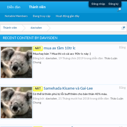
Đăng nhập
Đăng ký
Diễn đàn
Thành viên
Notable Members
Đang truy cập
Hoạt động gần đây
Thành viên
davisden
RECENT CONTENT BY DAVISDEN
mua ax tầm 10tr lc
Đăng
NRT
Mua hay bán ? Mua thì có cái acc 90tr lc này :)
Đăng bởi:
davisden
,
19 Tháng chín 2019
trong diễn đàn:
Thảo Luận
Chung
Samehada Kisame và Gai-Lee
Đăng
NRT
Có thể là thiên phú bị lỗi buff thêm cho bản thân 40% máu.
Đăng bởi:
davisden
,
21 Tháng mười hai 2018
trong diễn đàn:
Thảo Luận
Chung