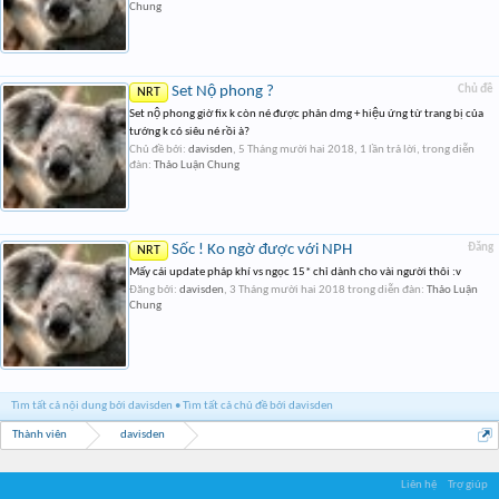
Chung
Set Nộ phong ?
Chủ đề
NRT
Set nộ phong giờ fix k còn né được phản dmg + hiệu ứng từ trang bị của
tướng k có siêu né rồi à?
Chủ đề bởi:
davisden
,
5 Tháng mười hai 2018
, 1 lần trả lời, trong diễn
đàn:
Thảo Luận Chung
Sốc ! Ko ngờ được với NPH
Đăng
NRT
Mấy cái update pháp khí vs ngọc 15* chỉ dành cho vài người thôi :v
Đăng bởi:
davisden
,
3 Tháng mười hai 2018
trong diễn đàn:
Thảo Luận
Chung
Tìm tất cả nội dung bởi davisden
Tìm tất cả chủ đề bởi davisden
Thành viên
davisden
Liên hệ
Trợ giúp