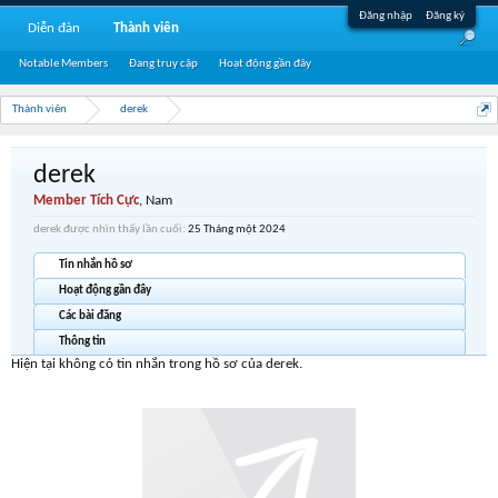
Đăng nhập
Đăng ký
Diễn đàn
Thành viên
Notable Members
Đang truy cập
Hoạt động gần đây
Thành viên
derek
derek
Member Tích Cực
, Nam
derek được nhìn thấy lần cuối:
25 Tháng một 2024
Tin nhắn hồ sơ
Hoạt động gần đây
Các bài đăng
Thông tin
Hiện tại không có tin nhắn trong hồ sơ của derek.