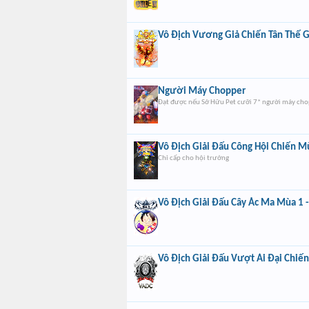
Vô Địch Vương Giả Chiến Tân Thế G
Người Máy Chopper
Đạt được nếu Sở Hữu Pet cưỡi 7* người máy ch
Vô Địch Giải Đấu Công Hội Chiến Mù
Chỉ cấp cho hội trưởng
Vô Địch Giải Đấu Cây Ác Ma Mùa 1 -
Vô Địch Giải Đấu Vượt Ải Đại Chiến