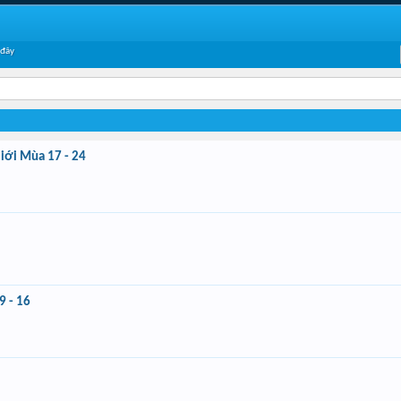
 đây
iới Mùa 17 - 24
9 - 16