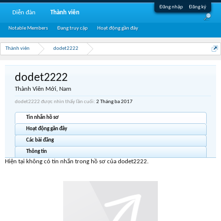
Đăng nhập
Đăng ký
Diễn đàn
Thành viên
Notable Members
Đang truy cập
Hoạt động gần đây
Thành viên
dodet2222
dodet2222
Thành Viên Mới
, Nam
dodet2222 được nhìn thấy lần cuối:
2 Tháng ba 2017
Tin nhắn hồ sơ
Hoạt động gần đây
Các bài đăng
Thông tin
Hiện tại không có tin nhắn trong hồ sơ của dodet2222.