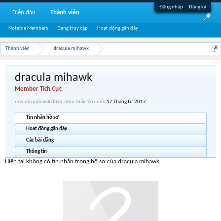
Đăng nhập
Đăng ký
Diễn đàn
Thành viên
Notable Members
Đang truy cập
Hoạt động gần đây
Thành viên
dracula mihawk
dracula mihawk
Member Tích Cực
dracula mihawk được nhìn thấy lần cuối:
17 Tháng tư 2017
Tin nhắn hồ sơ
Hoạt động gần đây
Các bài đăng
Thông tin
Hiện tại không có tin nhắn trong hồ sơ của dracula mihawk.