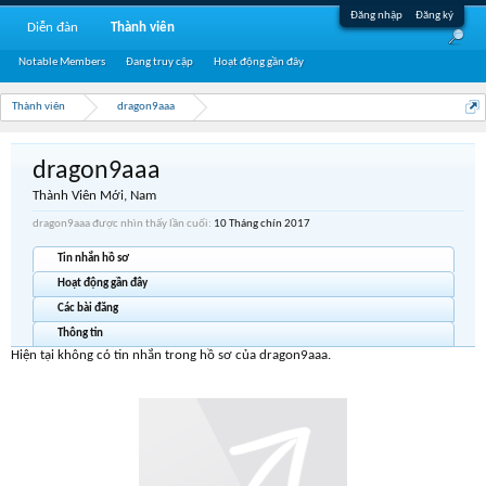
Đăng nhập
Đăng ký
Diễn đàn
Thành viên
Notable Members
Đang truy cập
Hoạt động gần đây
Thành viên
dragon9aaa
dragon9aaa
Thành Viên Mới
, Nam
dragon9aaa được nhìn thấy lần cuối:
10 Tháng chín 2017
Tin nhắn hồ sơ
Hoạt động gần đây
Các bài đăng
Thông tin
Hiện tại không có tin nhắn trong hồ sơ của dragon9aaa.