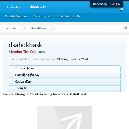
Đăng nhập
Đăng ký
Diễn đàn
Thành viên
Notable Members
Đang truy cập
Hoạt động gần đây
Thành viên
dsahdkbask
dsahdkbask
Member Tích Cực
, Nam
dsahdkbask được nhìn thấy lần cuối:
23 Tháng mười hai 2024
Tin nhắn hồ sơ
Hoạt động gần đây
Các bài đăng
Thông tin
Hiện tại không có tin nhắn trong hồ sơ của dsahdkbask.