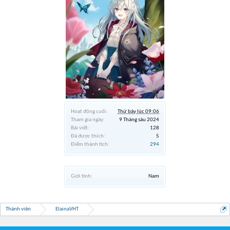
Hoạt động cuối:
Thứ bảy lúc 09:06
Tham gia ngày:
9 Tháng sáu 2024
Bài viết:
128
Đã được thích:
5
Điểm thành tích:
294
Giới tính:
Nam
Thành viên
ElainaVHT