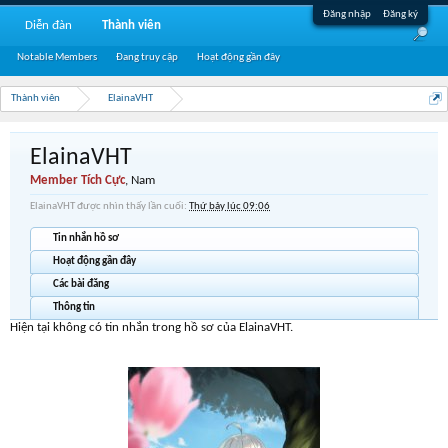
Đăng nhập
Đăng ký
Diễn đàn
Thành viên
Notable Members
Đang truy cập
Hoạt động gần đây
Thành viên
ElainaVHT
ElainaVHT
Member Tích Cực
, Nam
ElainaVHT được nhìn thấy lần cuối:
Thứ bảy lúc 09:06
Tin nhắn hồ sơ
Hoạt động gần đây
Các bài đăng
Thông tin
Hiện tại không có tin nhắn trong hồ sơ của ElainaVHT.