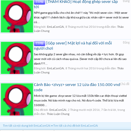
[THAM KHẢO] Hoạt động ghép sever sắp
Đăng
TTPB
tới
NPH game gọp kiễu cho chó ăn chè!!! này "thì một sever còn - Một sever
khác nghĩ!!! chênh lệch cấp khá xa giữa các nhân vật=> sever mới bị sever
cũ...
Đăng bởi:
EmLaConGAi
,
8 Tháng mười hai 2016
trong diễn đàn:
Thảo
Luận Chung
[Gộp sever] Mặt lợi và hại đối với mỗi
Đăng
TTPB
người chơi
Sao không gộp 2 sever gần nhau, nó cân bằng về cấp + lực hơn. Đi gọp
sever mới với cũ cách nhau quá xa. (Sever mới cấp 80 chưa ai lên đủ sao
đánh???...
Đăng bởi:
EmLaConGAi
,
8 Tháng mười hai 2016
trong diễn đàn:
Thảo
Luận Chung
Cảnh Báo <zIvyz> server 12 Lừa đảo 150.000 vnd
Chủ đề
code
Mình bị tên game: zIvyz sever 12 lừa mất 150k tiền car điện thoại viettel
mua code. Nó bảo mình nạp cho nó, Nó đưa 4 code. Thế là bị lừa mất
150000...
Chủ đề bởi:
EmLaConGAi
,
2 Tháng mười một 2016
, 7 lần trả lời, trong
diễn đàn:
Thảo Luận Chung
Tìm tất cả nội dung bởi EmLaConGAi
Tìm tất cả chủ đề bởi EmLaConGAi