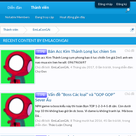
Đăng nhập
Đăng ký
Diễn đàn
Thành viên
Notable Members
Đang truy cập
Hoạt động gần đây
Thành viên
EmLaConGAi
RECENT CONTENT BY EMLACONGAI
Bán Acc Kim Thánh Long luc chien 5m
Chủ đề
TTPB
Bán acc Kim Thánh Long cụm phong bạo 6 luc chiến 5m giá 2m5 anh em
nao mua xin lien he sdt: 0967963697
Chủ đề bởi:
EmLaConGAi
,
4 Tháng sáu 2017
, 0 lần trả lời, trong diễn đàn:
Chợ Đen
Vấn đề "Boss Các loại" và "GỌP GỌP"
Chủ đề
TTPB
Sever Ẩu
NPH game ra boss kiểu này thì toàn Bọn TOP 1-2-3-4-5 đi săn. Còn dưới
top 10 thì không bao giờ ăn dc boss. Vì dame íu không tranh lại. Mà boss
Dã...
Chủ đề bởi:
EmLaConGAi
,
8 Tháng mười hai 2016
, 45 lần trả lời, trong
diễn đàn:
Thảo Luận Chung