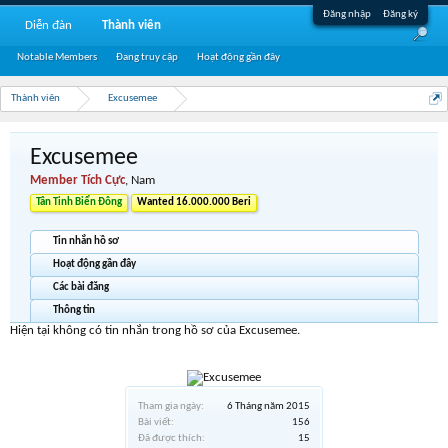
Đăng nhập
Đăng ký
Diễn đàn
Thành viên
Notable Members
Đang truy cập
Hoạt động gần đây
Thành viên
Excusemee
Excusemee
Member Tích Cực
, Nam
Tân Tinh Biển Đông
Wanted 16.000.000 Beri
Tin nhắn hồ sơ
Hoạt động gần đây
Các bài đăng
Thông tin
Hiện tại không có tin nhắn trong hồ sơ của Excusemee.
Tham gia ngày:
6 Tháng năm 2015
Bài viết:
156
Đã được thích:
15