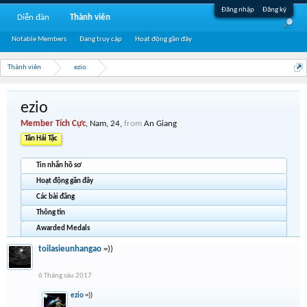
Đăng nhập
Đăng ký
Diễn đàn
Thành viên
Notable Members
Đang truy cập
Hoạt động gần đây
Thành viên
ezio
ezio
Member Tích Cực
, Nam, 24,
from
An Giang
Tân Hải Tặc
Tin nhắn hồ sơ
Hoạt động gần đây
Các bài đăng
Thông tin
Awarded Medals
toilasieunhangao
=))
6 Tháng sáu 2017
ezio
=))