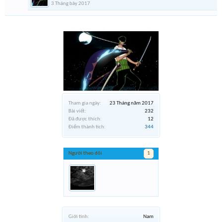
3 Tháng bảy 2017
Tham gia ngày:
23 Tháng năm 2017
Bài viết:
232
Đã được thích:
12
Điểm thành tích:
344
Người theo dõi
1
Giới tính:
Nam