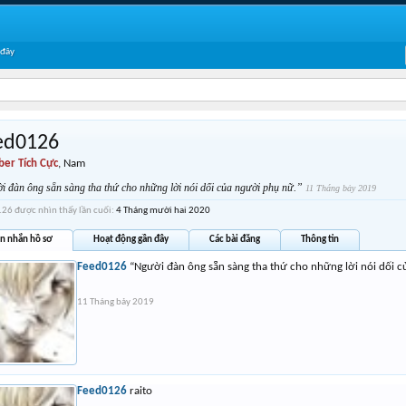
 đây
ed0126
er Tích Cực
, Nam
 đàn ông sẵn sàng tha thứ cho những lời nói dối của người phụ nữ.”
11 Tháng bảy 2019
26 được nhìn thấy lần cuối:
4 Tháng mười hai 2020
in nhắn hồ sơ
Hoạt động gần đây
Các bài đăng
Thông tin
Feed0126
“Người đàn ông sẵn sàng tha thứ cho những lời nói dối c
11 Tháng bảy 2019
Feed0126
raito