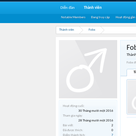
Diễn đàn
Thành viên
Notable Members
Đang truy cập
Hoạt động gần
Thành viên
Fobx
Fo
Thành
Fobx đ
T
Hoạt động cuối:
30 Tháng mười một 2016
Tham gia ngày:
28 Tháng mười một 2016
Bài viết:
2
Đã được thích:
0
Điểm thành tích:
7