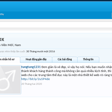
 đây
bx
 Viên Mới
, Nam
ược nhìn thấy lần cuối:
30 Tháng mười một 2016
in nhắn hồ sơ
Hoạt động gần đây
Các bài đăng
Thông tin
tungtung1231
Đơn giản là vẻ đẹp, vì vậy họ nói. Nếu bạn muốn nh
thành khách hàng thành công mà không cần quá nhiều kịch tính, thì
web cho các trung tâm thể dục này là một nhà thiết kế web rõ ràng 
http://bit.ly/2u5P4de
20 Tháng hai 2020