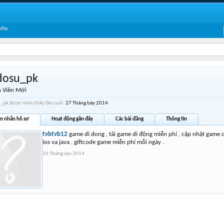
 đây
dosu_pk
 Viên Mới
_pk được nhìn thấy lần cuối:
27 Tháng bảy 2014
in nhắn hồ sơ
Hoạt động gần đây
Các bài đăng
Thông tin
tvbtvb12
game di dong , tải game di động miễn phí , cập nhật game o
ios va java , giftcode game miễn phí mỗi ngày .
26 Tháng sáu 2014