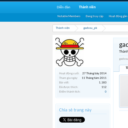
Diễn đàn
Thành viên
Notable Members
Đang truy cập
Hoạt động gần
Thành viên
gadosu_pk
ga
Thành
gadosu
T
Hoạt động cuối:
27 Tháng bảy 2014
Tham gia ngày:
11 Tháng tám 2011
Bài viết:
1,183
Đã được thích:
112
Điểm thành tích:
0
Chia sẻ trang này