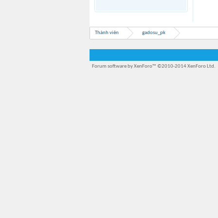
Thành viên
gadosu_pk
Forum software by XenForo™
©2010-2014 XenForo Ltd.