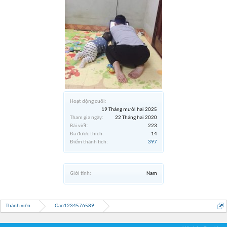
Hoạt động cuối:
19 Tháng mười hai 2025
Tham gia ngày:
22 Tháng hai 2020
Bài viết:
223
Đã được thích:
14
Điểm thành tích:
397
Giới tính:
Nam
Thành viên
Gao1234576589