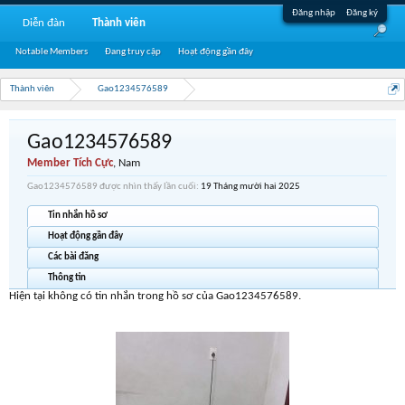
Đăng nhập
Đăng ký
Diễn đàn
Thành viên
Notable Members
Đang truy cập
Hoạt động gần đây
Thành viên
Gao1234576589
Gao1234576589
Member Tích Cực
, Nam
Gao1234576589 được nhìn thấy lần cuối:
19 Tháng mười hai 2025
Tin nhắn hồ sơ
Hoạt động gần đây
Các bài đăng
Thông tin
Hiện tại không có tin nhắn trong hồ sơ của Gao1234576589.