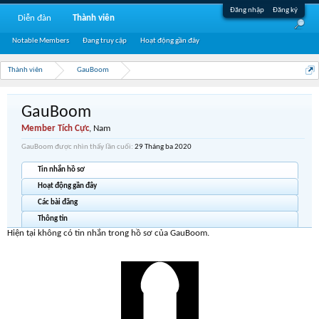
Đăng nhập
Đăng ký
Diễn đàn
Thành viên
Notable Members
Đang truy cập
Hoạt động gần đây
Thành viên
GauBoom
GauBoom
Member Tích Cực
, Nam
GauBoom được nhìn thấy lần cuối:
29 Tháng ba 2020
Tin nhắn hồ sơ
Hoạt động gần đây
Các bài đăng
Thông tin
Hiện tại không có tin nhắn trong hồ sơ của GauBoom.