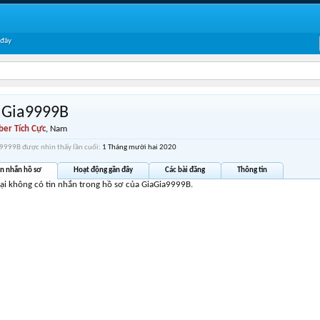
 đây
aGia9999B
er Tích Cực
, Nam
9999B được nhìn thấy lần cuối:
1 Tháng mười hai 2020
in nhắn hồ sơ
Hoạt động gần đây
Các bài đăng
Thông tin
tại không có tin nhắn trong hồ sơ của GiaGia9999B.