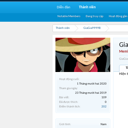
Diễn đàn
Thành viên
Notable Members
Đang truy cập
Hoạt động gần
Thành viên
GiaGia9999B
Gi
Memb
GiaGia
T
Hiện 
Hoạt động cuối:
1 Tháng mười hai 2020
Tham gia ngày:
23 Tháng mười hai 2019
Bài viết:
109
Đã được thích:
0
Điểm thành tích:
202
Giới tính:
Nam